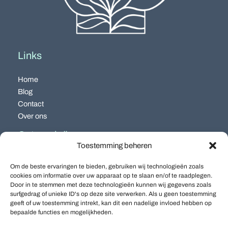
Links
Home
Blog
Contact
Over ons
Categorieën
Toestemming beheren
Algemeen
Om de beste ervaringen te bieden, gebruiken wij technologieën zoals
Biodiversiteit
cookies om informatie over uw apparaat op te slaan en/of te raadplegen.
Tuin & Eten
Door in te stemmen met deze technologieën kunnen wij gegevens zoals
surfgedrag of unieke ID's op deze site verwerken. Als u geen toestemming
Tuinmeubilair & Decoratie
geeft of uw toestemming intrekt, kan dit een nadelige invloed hebben op
Tuinonderhoud & Zorg
bepaalde functies en mogelijkheden.
Tuinprojecten