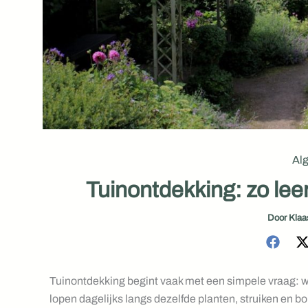
Al
Tuinontdekking: zo leer
Door
Kla
Tuinontdekking begint vaak met een simpele vraag: wat
lopen dagelijks langs dezelfde planten, struiken en b