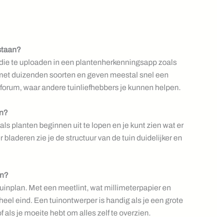
 staan?
 die te uploaden in een plantenherkenningsapp zoals
to met duizenden soorten en geven meestal snel een
inforum, waar andere tuinliefhebbers je kunnen helpen.
en?
 als planten beginnen uit te lopen en je kunt zien wat er
bladeren zie je de structuur van de tuin duidelijker en
an?
uinplan. Met een meetlint, wat millimeterpapier en
heel eind. Een tuinontwerper is handig als je een grote
 als je moeite hebt om alles zelf te overzien.