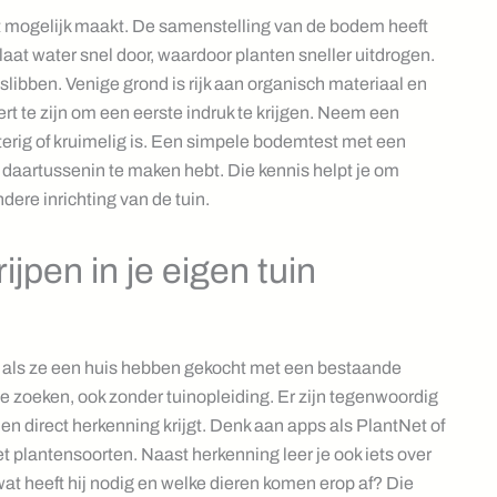
 het mogelijk maakt. De samenstelling van de bodem heeft
laat water snel door, waardoor planten sneller uitdrogen.
slibben. Venige grond is rijk aan organisch materiaal en
rt te zijn om een eerste indruk te krijgen. Neem een
nterig of kruimelig is. Een simpele bodemtest met een
ets daartussenin te maken hebt. Die kennis helpt je om
ere inrichting van de tuin.
jpen in je eigen tuin
er als ze een huis hebben gekocht met een bestaande
te zoeken, ook zonder tuinopleiding. Er zijn tegenwoordig
n direct herkenning krijgt. Denk aan apps als PlantNet of
 plantensoorten. Naast herkenning leer je ook iets over
at heeft hij nodig en welke dieren komen erop af? Die