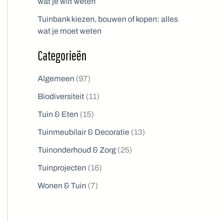
wat je wilt weten
Tuinbank kiezen, bouwen of kopen: alles
wat je moet weten
Categorieën
Algemeen
(97)
Biodiversiteit
(11)
Tuin & Eten
(15)
Tuinmeubilair & Decoratie
(13)
Tuinonderhoud & Zorg
(25)
Tuinprojecten
(16)
Wonen & Tuin
(7)