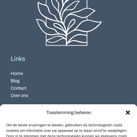
Links
Home
Blog
Contact
Over ons
Categorieën
Toestemming beheren
Algemeen
Om de beste ervaringen te bieden, gebruiken wij technologieën zoals
Biodiversiteit
cookies om informatie over uw apparaat op te slaan en/of te raadplegen.
Tuin & Eten
Door in te stemmen met deze technologieën kunnen wij gegevens zoals