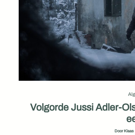
Al
Volgorde Jussi Adler-Ols
ee
Door
Klaas