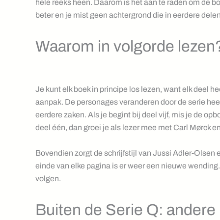
hele reeks heen. Daarom is het aan te raden om de boe
beter en je mist geen achtergrond die in eerdere del
Waarom in volgorde lezen
Je kunt elk boek in principe los lezen, want elk deel h
aanpak. De personages veranderen door de serie heen
eerdere zaken. Als je begint bij deel vijf, mis je de o
deel één, dan groei je als lezer mee met Carl Mørck en
Bovendien zorgt de schrijfstijl van Jussi Adler-Olsen 
einde van elke pagina is er weer een nieuwe wending. D
volgen.
Buiten de Serie Q: andere