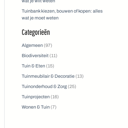
wat je wilt weten
Tuinbank kiezen, bouwen of kopen: alles
wat je moet weten
Categorieën
Algemeen
(97)
Biodiversiteit
(11)
Tuin & Eten
(15)
Tuinmeubilair & Decoratie
(13)
Tuinonderhoud & Zorg
(25)
Tuinprojecten
(16)
Wonen & Tuin
(7)