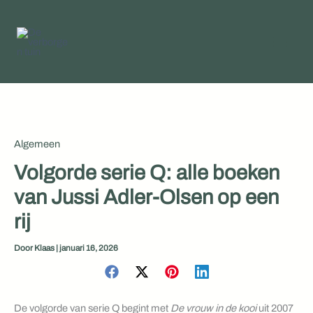
Ga
naar
de
inhoud
Algemeen
Volgorde serie Q: alle boeken
van Jussi Adler-Olsen op een
rij
Door
Klaas
|
januari 16, 2026
De volgorde van serie Q begint met
De vrouw in de kooi
uit 2007