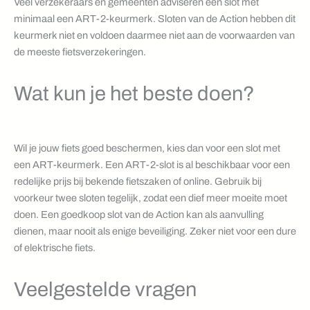
Veel verzekeraars en gemeenten adviseren een slot met
minimaal een ART-2-keurmerk. Sloten van de Action hebben dit
keurmerk niet en voldoen daarmee niet aan de voorwaarden van
de meeste fietsverzekeringen.
Wat kun je het beste doen?
Wil je jouw fiets goed beschermen, kies dan voor een slot met
een ART-keurmerk. Een ART-2-slot is al beschikbaar voor een
redelijke prijs bij bekende fietszaken of online. Gebruik bij
voorkeur twee sloten tegelijk, zodat een dief meer moeite moet
doen. Een goedkoop slot van de Action kan als aanvulling
dienen, maar nooit als enige beveiliging. Zeker niet voor een dure
of elektrische fiets.
Veelgestelde vragen