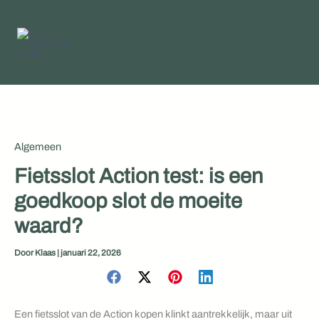
Ga
naar
de
inhoud
Algemeen
Fietsslot Action test: is een
goedkoop slot de moeite
waard?
Door
Klaas
|
januari 22, 2026
Een fietsslot van de Action kopen klinkt aantrekkelijk, maar uit