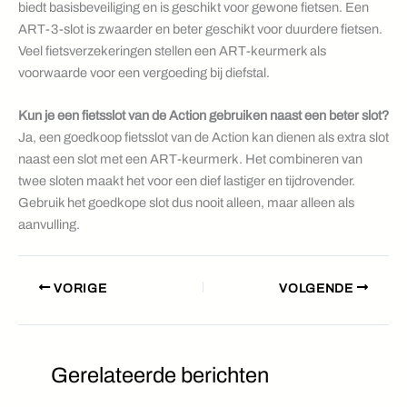
biedt basisbeveiliging en is geschikt voor gewone fietsen. Een
ART-3-slot is zwaarder en beter geschikt voor duurdere fietsen.
Veel fietsverzekeringen stellen een ART-keurmerk als
voorwaarde voor een vergoeding bij diefstal.
Kun je een fietsslot van de Action gebruiken naast een beter slot?
Ja, een goedkoop fietsslot van de Action kan dienen als extra slot
naast een slot met een ART-keurmerk. Het combineren van
twee sloten maakt het voor een dief lastiger en tijdrovender.
Gebruik het goedkope slot dus nooit alleen, maar alleen als
aanvulling.
VORIGE
VOLGENDE
Gerelateerde berichten