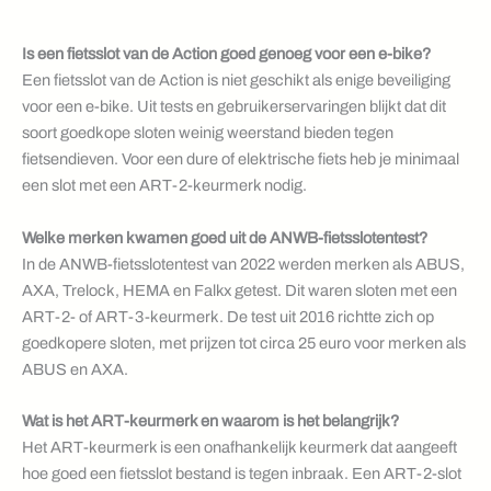
Is een fietsslot van de Action goed genoeg voor een e-bike?
Een fietsslot van de Action is niet geschikt als enige beveiliging
voor een e-bike. Uit tests en gebruikerservaringen blijkt dat dit
soort goedkope sloten weinig weerstand bieden tegen
fietsendieven. Voor een dure of elektrische fiets heb je minimaal
een slot met een ART-2-keurmerk nodig.
Welke merken kwamen goed uit de ANWB-fietsslotentest?
In de ANWB-fietsslotentest van 2022 werden merken als ABUS,
AXA, Trelock, HEMA en Falkx getest. Dit waren sloten met een
ART-2- of ART-3-keurmerk. De test uit 2016 richtte zich op
goedkopere sloten, met prijzen tot circa 25 euro voor merken als
ABUS en AXA.
Wat is het ART-keurmerk en waarom is het belangrijk?
Het ART-keurmerk is een onafhankelijk keurmerk dat aangeeft
hoe goed een fietsslot bestand is tegen inbraak. Een ART-2-slot